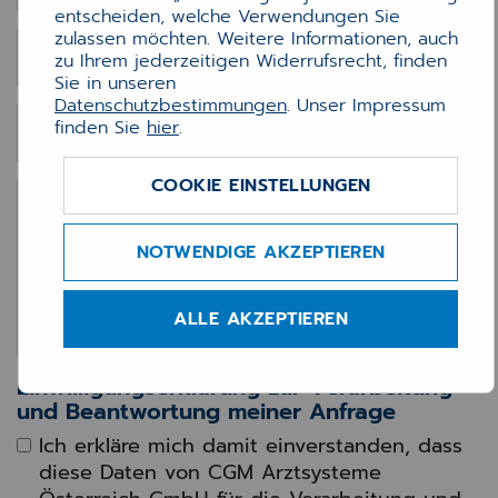
entscheiden, welche Verwendungen Sie
zulassen möchten. Weitere Informationen, auch
Vorname
*
zu Ihrem jederzeitigen Widerrufsrecht, finden
Sie in unseren
Datenschutzbestimmungen
. Unser Impressum
finden Sie
hier
.
Nachname
*
COOKIE EINSTELLUNGEN
Nachricht
*
NOTWENDIGE AKZEPTIEREN
ALLE AKZEPTIEREN
Einwilligungserklärung zur Verarbeitung
und Beantwortung meiner Anfrage
Ich erkläre mich damit einverstanden, dass
diese Daten von CGM Arztsysteme