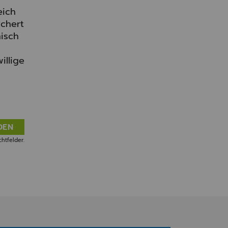
eich
chert
isch
illige
DEN
htfelder.