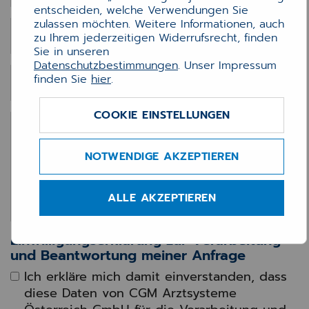
entscheiden, welche Verwendungen Sie
zulassen möchten. Weitere Informationen, auch
Vorname
*
zu Ihrem jederzeitigen Widerrufsrecht, finden
Sie in unseren
Datenschutzbestimmungen
. Unser Impressum
finden Sie
hier
.
Nachname
*
COOKIE EINSTELLUNGEN
Nachricht
*
NOTWENDIGE AKZEPTIEREN
ALLE AKZEPTIEREN
Einwilligungserklärung zur Verarbeitung
und Beantwortung meiner Anfrage
Ich erkläre mich damit einverstanden, dass
diese Daten von CGM Arztsysteme