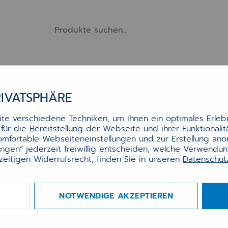
Software
Services
Hardware
Zubehör
RIVATSPHÄRE
ARE MAUS FUNK (WEISS)
e verschiedene Techniken, um Ihnen ein optimales Erlebn
ür die Bereitstellung der Webseite und ihrer Funktionali
lthcare Maus Funk (weiß)
komfortable Webseiteneinstellungen und zur Erstellung an
lungen“ jederzeit freiwillig entscheiden, welche Verwendu
zeitigen Widerrufsrecht, finden Sie in unseren
Datenschu
omische, vollständig geschlossene und 100 %
rdichte Medizinmaus AK-PMH3 für hygiene-kritisc
NOTWENDIGE AKZEPTIEREN
che wie Krankenhäuser, Arztpraxen und Labore.
freie Oberfläche für optimale Wischdesinfektion,
ndig gegen Schmutz, Flüssigkeiten und