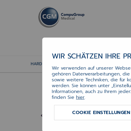
WIR SCHÄTZEN IHRE P
HARDWARE
PERIPHERIEGERÄTE
HEALTHC
Wir verwenden auf unserer Webseit
gehören Datenverarbeitungen, die f
Hea
sowie weitere Techniken, die für 
werden. Sie können unter „Einstel
Informationen, auch zu Ihrem jeder
finden Sie
hier
.
Ergon
wasse
COOKIE EINSTELLUNGEN
Berei
Spalt
bestä