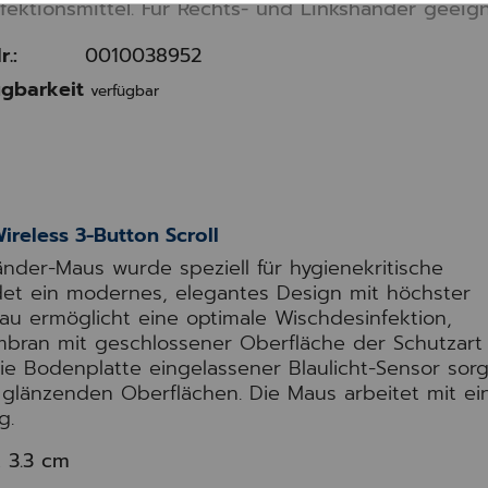
fektionsmittel. Für Rechts- und Linkshänder geeign
r.:
0010038952
gbarkeit
verfügbar
eless 3-Button Scroll
nder-Maus wurde speziell für hygienekritische
t ein modernes, elegantes Design mit höchster
fbau ermöglicht eine optimale Wischdesinfektion,
embran mit geschlossener Oberfläche der Schutzart
die Bodenplatte eingelassener Blaulicht-Sensor sorg
 glänzenden Oberflächen. Die Maus arbeitet mit ei
g.
 3.3 cm