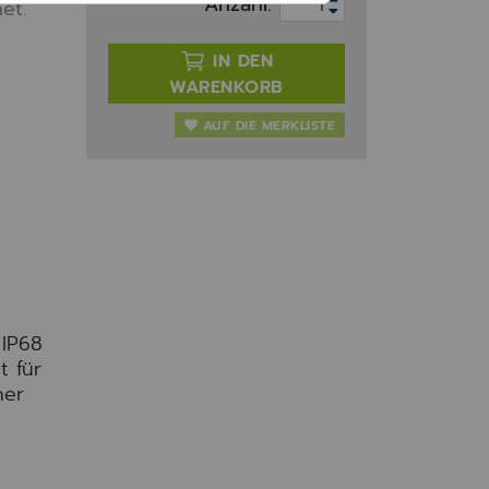
Anzahl:
et.
IN DEN
WARENKORB
AUF DIE MERKLISTE
 IP68
t für
ner