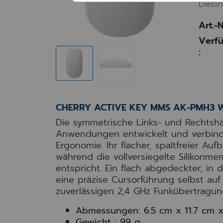
Desin
Art.-N
Verfü
:
CHERRY ACTIVE KEY MMS AK-PMH3 Wir
Die symmetrische Links- und Rechtshä
Anwendungen entwickelt und verbinde
Ergonomie. Ihr flacher, spaltfreier Au
während die vollversiegelte Silikonm
entspricht. Ein flach abgedeckter, in 
eine präzise Cursorführung selbst auf
zuverlässigen
2
,
4
GHz
Funkübertragun
Abmessungen: 6.5 cm x 11.7 cm x
Gewicht : 99 g