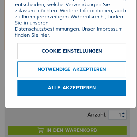
entscheiden, welche Verwendungen Sie
zulassen möchten. Weitere Informationen, auch
zu Ihrem jederzeitigen Widerrufsrecht, finden
Sie in unseren
Datenschutzbestimmungen
. Unser Impressum
finden Sie
hier
.
COOKIE EINSTELLUNGEN
INNO NEXT
Diagnosencodierung
NOTWENDIGE AKZEPTIEREN
ALLE AKZEPTIEREN
1.291,67 €
zzgl. 20% MwSt.
Anzahl:
IN DEN WARENKORB