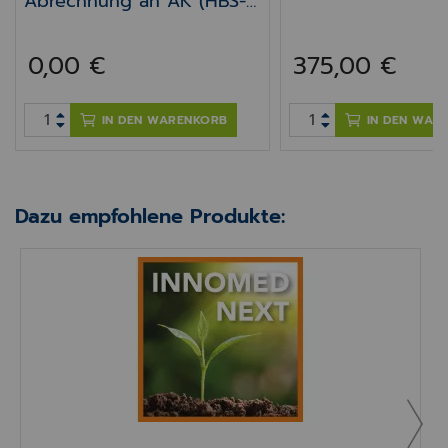
Abrechnung an ÄK (HBS-
Abrechnung)
0,00 €
375,00 €
IN DEN WARENKORB
IN DEN WAR
Dazu empfohlene Produkte:
INNOMED NEXT Upgrade