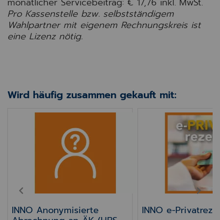
monatlicher Servicebeitrag: € 17,76
inkl. MwSt.
Pro Kassenstelle bzw. selbstständigem
Wahlpartner mit eigenem Rechnungskreis ist
eine Lizenz nötig.
Wird häufig zusammen gekauft mit:
iss 28x51/220
INNO Anonymisierte Abrechnung an ÄK (HBS-A
INNO e-Privatreze
PREV
NEXT
INNO Anonymisierte
INNO e-Privatreze