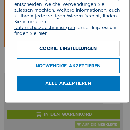
entscheiden, welche Verwendungen Sie
zulassen möchten. Weitere Informationen, auch
zu Ihrem jederzeitigen Widerrufsrecht, finden
Sie in unseren
Datenschutzbestimmungen
. Unser Impressum
finden Sie
hier
.
COOKIE EINSTELLUNGEN
INNO Diagnosencodierung
NOTWENDIGE AKZEPTIEREN
1.437,50 €
ALLE AKZEPTIEREN
zzgl. 20% MwSt.
Anzahl:
IN DEN WARENKORB
AUF DIE MERKLISTE