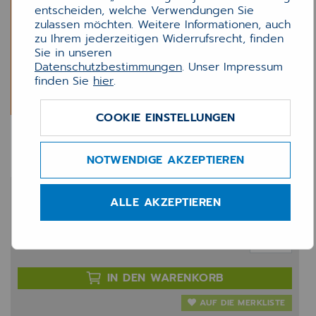
entscheiden, welche Verwendungen Sie
zulassen möchten. Weitere Informationen, auch
zu Ihrem jederzeitigen Widerrufsrecht, finden
Sie in unseren
Datenschutzbestimmungen
. Unser Impressum
finden Sie
hier
.
COOKIE EINSTELLUNGEN
INNOMED DMP-Modul
NOTWENDIGE AKZEPTIEREN
543,75 €
ALLE AKZEPTIEREN
zzgl. 20% MwSt.
Anzahl:
IN DEN WARENKORB
AUF DIE MERKLISTE