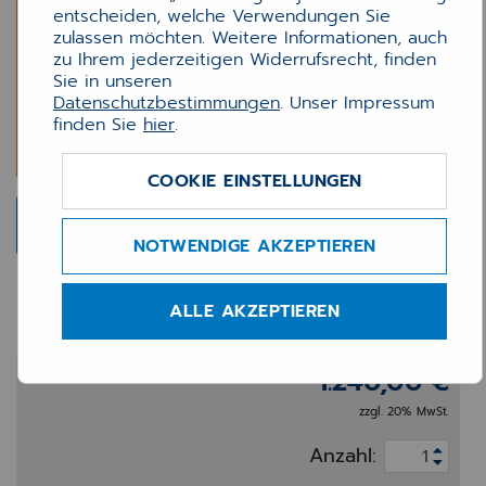
entscheiden, welche Verwendungen Sie
zulassen möchten. Weitere Informationen, auch
zu Ihrem jederzeitigen Widerrufsrecht, finden
Sie in unseren
Datenschutzbestimmungen
. Unser Impressum
finden Sie
hier
.
COOKIE EINSTELLUNGEN
NOTWENDIGE AKZEPTIEREN
INNOMED NEXT Upgrade
ALLE AKZEPTIEREN
1.240,00 €
zzgl. 20% MwSt.
Anzahl: