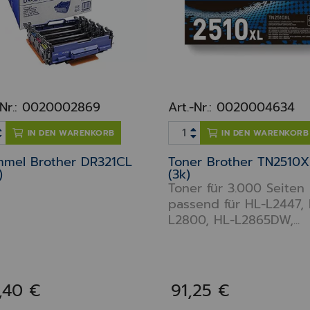
-Nr.: 0020002869
Art.-Nr.: 0020004634
IN DEN WARENKORB
IN DEN WARENKORB
mmel Brother DR321CL
Toner Brother TN2510X
)
(3k)
Toner für 3.000 Seiten
passend für HL-L2447,
L2800, HL-L2865DW,...
1,40 €
91,25 €