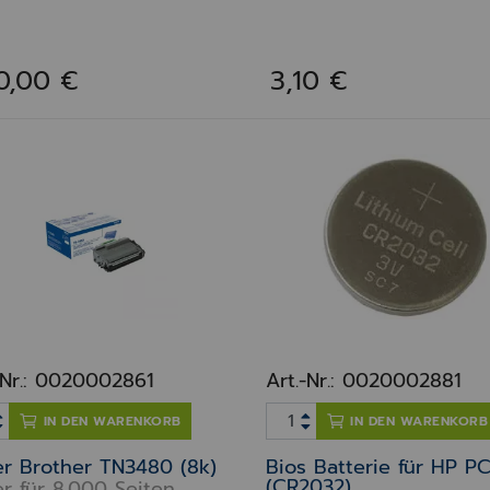
0,00 €
3,10 €
-Nr.: 0020002861
Art.-Nr.: 0020002881
IN DEN WARENKORB
IN DEN WARENKORB
r Brother TN3480 (8k)
Bios Batterie für HP P
(CR2032)
r für 8.000 Seiten