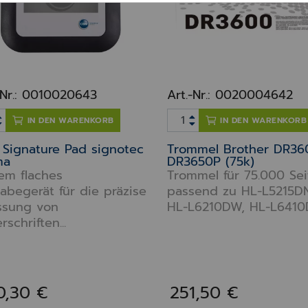
-Nr.: 0010020643
Art.-Nr.: 0020004642
IN DEN WARENKORB
IN DEN WARENKORB
Signature Pad signotec
Trommel Brother DR36
ma
DR3650P (75k)
em flaches
Trommel für 75.000 Se
abegerät für die präzise
passend zu HL-L5215D
ssung von
HL-L6210DW, HL-L6410DN
rschriften...
0,30 €
251,50 €