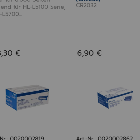
CR2032
end für HL-L5100 Serie,
L5700...
8,30 €
6,90 €
-Nr.: 0020002819
Art.-Nr.: 0020002862