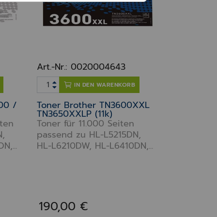
Art.-Nr.: 0020004643
IN DEN WARENKORB
00 /
Toner Brother TN3600XXL
TN3650XXLP (11k)
iten
Toner für 11.000 Seiten
N,
passend zu HL-L5215DN,
,...
HL-L6210DW, HL-L6410DN,...
190,00 €