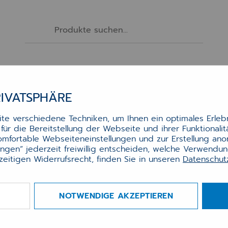
Software
Services
Hardware
Zubehör
RIVATSPHÄRE
e verschiedene Techniken, um Ihnen ein optimales Erlebn
ür die Bereitstellung der Webseite und ihrer Funktionali
komfortable Webseiteneinstellungen und zur Erstellung an
lungen“ jederzeit freiwillig entscheiden, welche Verwendu
zeitigen Widerrufsrecht, finden Sie in unseren
Datenschu
Sortierung
ehör
ehör
NOTWENDIGE AKZEPTIEREN
behör