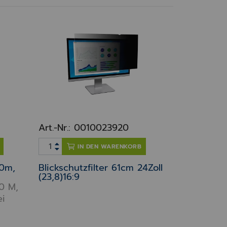
Art.-Nr.: 0010023920
IN DEN WARENKORB
0m,
Blickschutzfilter 61cm 24Zoll
(23,8)16:9
0 M,
ei