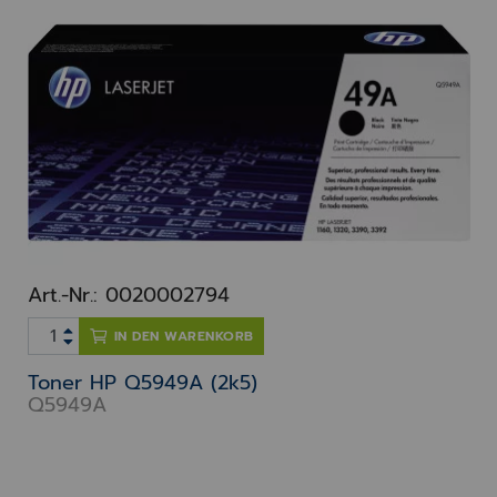
Art.-Nr.: 0020002794
IN DEN WARENKORB
Toner HP Q5949A (2k5)
Q5949A