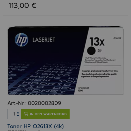
113,00 €
Art.-Nr.: 0020002809
IN DEN WARENKORB
Toner HP Q2613X (4k)