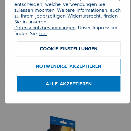
entscheiden, welche Verwendungen Sie
Druckerzubehör
zulassen möchten. Weitere Informationen, auch
zu Ihrem jederzeitigen Widerrufsrecht, finden
Papier
Sie in unseren
Datenschutzbestimmungen
. Unser Impressum
finden Sie
hier
.
Ports, Kabel & Adapter
COOKIE EINSTELLUNGEN
Software
NOTWENDIGE AKZEPTIEREN
Services
ALLE AKZEPTIEREN
Hardware
Zubehör
Zubehör
Zubehör