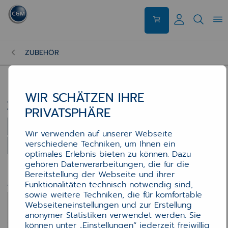
ZUBEHÖR
WIR SCHÄTZEN IHRE
143 Artikel auf 4 Seiten
Zubehör
143 Artikel auf 4 Seiten
PRIVATSPHÄRE
Sortierung
Wir verwenden auf unserer Webseite
verschiedene Techniken, um Ihnen ein
Artikel pro Seite
optimales Erlebnis bieten zu können. Dazu
gehören Datenverarbeitungen, die für die
Bereitstellung der Webseite und ihrer
Angebote anzeigen für
Funktionalitäten technisch notwendig sind,
sowie weitere Techniken, die für komfortable
Webseiteneinstellungen und zur Erstellung
Zubehör
anonymer Statistiken verwendet werden. Sie
können unter „Einstellungen“ jederzeit freiwillig