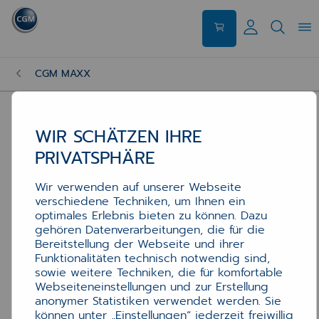
CGM MAXX
Willkommen bei Webshop CGM Arztsysteme 
Beliebte CGM MAXX Services
WIR SCHÄTZEN IHRE
PRIVATSPHÄRE
MAXX Arbeitszeit Technik nach Aufwand
Wir verwenden auf unserer Webseite
verschiedene Techniken, um Ihnen ein
optimales Erlebnis bieten zu können. Dazu
gehören Datenverarbeitungen, die für die
Bereitstellung der Webseite und ihrer
Funktionalitäten technisch notwendig sind,
sowie weitere Techniken, die für komfortable
Webseiteneinstellungen und zur Erstellung
anonymer Statistiken verwendet werden. Sie
können unter „Einstellungen“ jederzeit freiwillig
MAXX Arbeitszeit Technik nach Aufwand