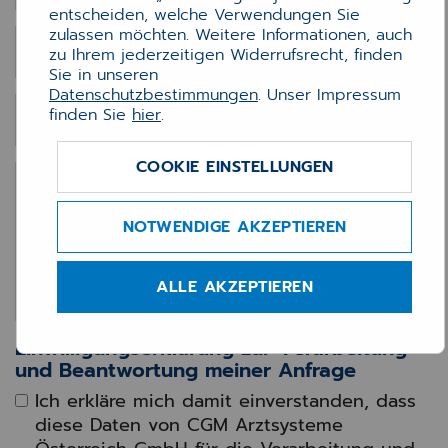
entscheiden, welche Verwendungen Sie
zulassen möchten. Weitere Informationen, auch
Vorname
*
zu Ihrem jederzeitigen Widerrufsrecht, finden
Sie in unseren
Datenschutzbestimmungen
. Unser Impressum
finden Sie
hier
.
Nachname
*
COOKIE EINSTELLUNGEN
Nachricht
*
NOTWENDIGE AKZEPTIEREN
ALLE AKZEPTIEREN
Einwilligungserklärung zur Verarbeitung
und Beantwortung meiner Anfrage
Ich erkläre mich damit einverstanden, dass
diese Daten von CGM Arztsysteme