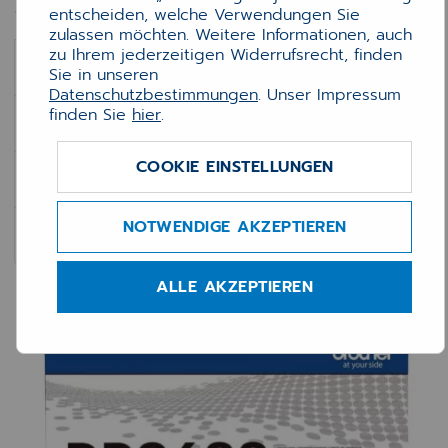
Druckerzubehör
entscheiden, welche Verwendungen Sie
zulassen möchten. Weitere Informationen, auch
zu Ihrem jederzeitigen Widerrufsrecht, finden
Trommel
Sie in unseren
Datenschutzbestimmungen
. Unser Impressum
finden Sie
hier
.
Toner
COOKIE EINSTELLUNGEN
Tintenpatrone
NOTWENDIGE AKZEPTIEREN
Transfereinheit
ALLE AKZEPTIEREN
Trommel
Trommel
Trommel