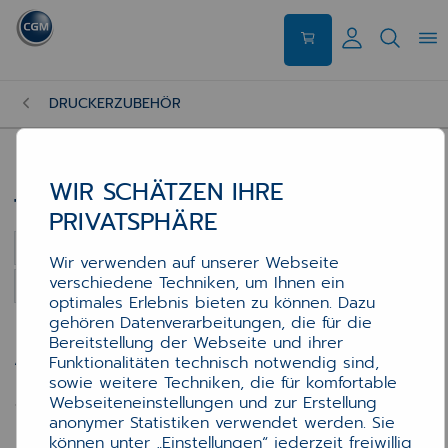
DRUCKERZUBEHÖR
WIR SCHÄTZEN IHRE
13 Artikel auf 1 Seite
Trommel
13 Artikel auf 1 Seite
PRIVATSPHÄRE
Sortierung
Wir verwenden auf unserer Webseite
verschiedene Techniken, um Ihnen ein
Artikel pro Seite
optimales Erlebnis bieten zu können. Dazu
gehören Datenverarbeitungen, die für die
Bereitstellung der Webseite und ihrer
Angebote anzeigen für
Funktionalitäten technisch notwendig sind,
sowie weitere Techniken, die für komfortable
Zubehör
Webseiteneinstellungen und zur Erstellung
anonymer Statistiken verwendet werden. Sie
können unter „Einstellungen“ jederzeit freiwillig