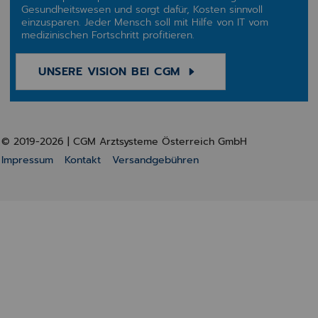
Gesundheitswesen und sorgt dafür, Kosten sinnvoll
einzusparen. Jeder Mensch soll mit Hilfe von IT vom
medizinischen Fortschritt profitieren.
UNSERE VISION BEI CGM
© 2019-2026 | CGM Arztsysteme Österreich GmbH
Impressum
Kontakt
Versandgebühren