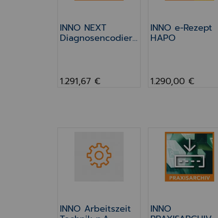
INNO NEXT
INNO e-Rezept
Diagnosencodieru
HAPO
ng
1.291,67 €
1.290,00 €
INNO Arbeitszeit Technik n.A.
INNO PRAXISARC
INNO Arbeitszeit
INNO