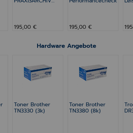
PRAXISARCHIV
Performancecheck
Lei
ion
Update (FW)
un
195,00 €
195,00 €
195
Hardware Angebote
r DR3400 (50k)
Toner Brother TN3330 (3k)
Toner Brother TN3380 (8
Tro
r
Toner Brother
Toner Brother
Tr
TN3330 (3k)
TN3380 (8k)
DR