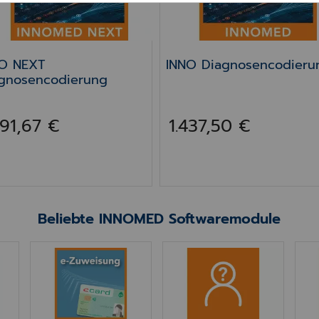
O NEXT
INNO Diagnosencodieru
gnosencodierung
291,67 €
1.437,50 €
Beliebte INNOMED Softwaremodule
 HAPO
INNO e-Zuweisung (Ausbaustufe 1)
INNO Anonymisierte Ab
INN