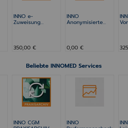
INNO e-
INNO
IN
Zuweisung
Anonymisierte
Vor
(Ausbaustufe 1)
Abrechnung an
Me
ÄK (HBS-
+Vi
Abrechnung)
350,00 €
0,00 €
325
Beliebte INNOMED Services
HIV Wiederinstallation
INNO CGM PRAXISARCHIV Update (FW)
INNO Performancecheck
INN
INNO CGM
INNO
INN