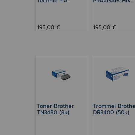
Technik n.A.
PRAXISARCHIV
Wiederinstallat
195,00 €
195,00 €
Toner Brother TN3480 (8k)
Trommel Brothe
Toner Brother
Trommel Brothe
TN3480 (8k)
DR3400 (50k)