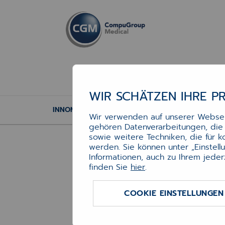
WIR SCHÄTZEN IHRE P
INNOMED
Wir verwenden auf unserer Webseit
gehören Datenverarbeitungen, die f
Willkommen bei Webshop CGM Arz
INNOM
sowie weitere Techniken, die für 
Wenn Sie bereits IN
werden. Sie können unter „Einstel
Informationen, auch zu Ihrem jeder
finden Sie
hier
.
INN
COOKIE EINSTELLUNGEN