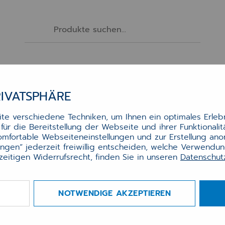
Software
Services
Hardware
Zubehör
RIVATSPHÄRE
e verschiedene Techniken, um Ihnen ein optimales Erlebn
ür die Bereitstellung der Webseite und ihrer Funktionali
tsysteme Österreich
ED Module zur automatisierten Diagnoseerf
komfortable Webseiteneinstellungen und zur Erstellung an
NOMED NEXT in Verwendung haben, bestellen Sie b
lungen“ jederzeit freiwillig entscheiden, welche Verwendu
zeitigen Widerrufsrecht, finden Sie in unseren
Datenschu
O NEXT Diagnosencodierung
INNO Diagnosencodieru
NOTWENDIGE AKZEPTIEREN