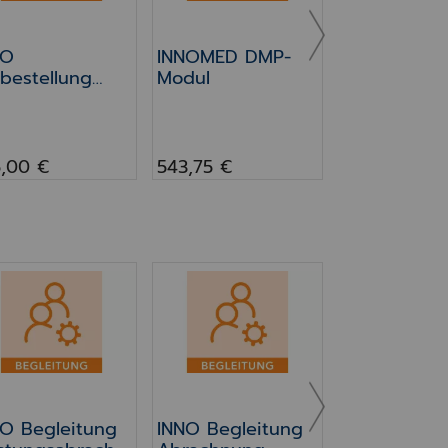
NO
INNOMED DMP-
bestellung
Modul
0,01 €
dikamente
dieren
,00 €
543,75 €
O Begleitung Leistungsabrechnung
INNO Begleitung Abrechnung H
INNO Basiss
INNO
Basisschulu
O Begleitung
INNO Begleitung