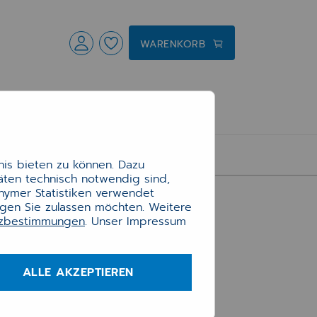
WARENKORB
is bieten zu können. Dazu
täten technisch notwendig sind,
assung
onymer Statistiken verwendet
itte das NEXT-Modul.
ngen Sie zulassen möchten. Weitere
tzbestimmungen
. Unser Impressum
ng
ALLE AKZEPTIEREN