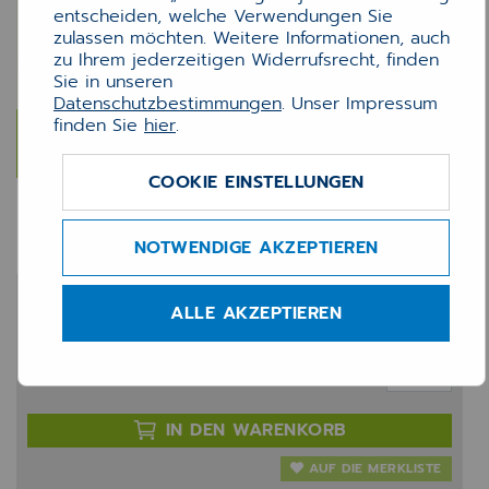
entscheiden, welche Verwendungen Sie
zulassen möchten. Weitere Informationen, auch
zu Ihrem jederzeitigen Widerrufsrecht, finden
Sie in unseren
Datenschutzbestimmungen
. Unser Impressum
finden Sie
hier
.
COOKIE EINSTELLUNGEN
MEDX Assistenzschulung
NOTWENDIGE AKZEPTIEREN
524,00 €
ALLE AKZEPTIEREN
zzgl. 20% MwSt.
Anzahl:
IN DEN WARENKORB
AUF DIE MERKLISTE