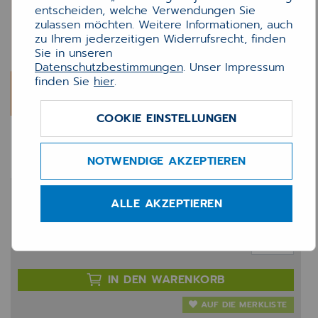
entscheiden, welche Verwendungen Sie
zulassen möchten. Weitere Informationen, auch
zu Ihrem jederzeitigen Widerrufsrecht, finden
Sie in unseren
Datenschutzbestimmungen
. Unser Impressum
finden Sie
hier
.
COOKIE EINSTELLUNGEN
INNO Assistenzschulung
NOTWENDIGE AKZEPTIEREN
524,00 €
ALLE AKZEPTIEREN
zzgl. 20% MwSt.
Anzahl:
IN DEN WARENKORB
AUF DIE MERKLISTE