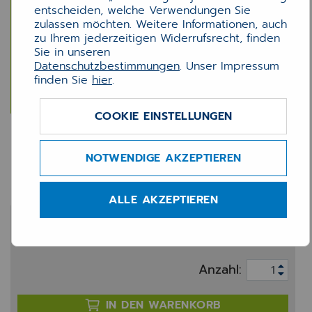
entscheiden, welche Verwendungen Sie
zulassen möchten. Weitere Informationen, auch
zu Ihrem jederzeitigen Widerrufsrecht, finden
Sie in unseren
Datenschutzbestimmungen
. Unser Impressum
finden Sie
hier
.
COOKIE EINSTELLUNGEN
MEDX Cloud Update
NOTWENDIGE AKZEPTIEREN
Ihre Software immer auf dem neuesten Stand,
vollautomatisch.
ALLE AKZEPTIEREN
0,01 €
zzgl. 20% MwSt.
Anzahl:
IN DEN WARENKORB