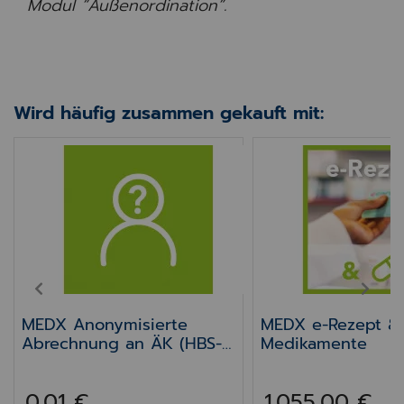
Modul “Außenordination”.
Wird häufig zusammen gekauft mit:
MEDX Anonymisierte Abrechnung an ÄK (HBS-A
MEDX e-Rezept & 
PREV
NEXT
MEDX Anonymisierte
MEDX e-Rezept & 
Abrechnung an ÄK (HBS-
Medikamente
Abrechnung)
0,01 €
1.055,00 €