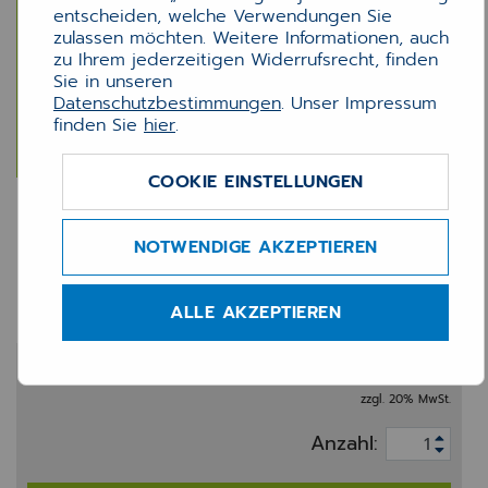
entscheiden, welche Verwendungen Sie
zulassen möchten. Weitere Informationen, auch
zu Ihrem jederzeitigen Widerrufsrecht, finden
Sie in unseren
Datenschutzbestimmungen
. Unser Impressum
finden Sie
hier
.
COOKIE EINSTELLUNGEN
MEDX Anonymisierte
Abrechnung an ÄK (HBS-
NOTWENDIGE AKZEPTIEREN
Abrechnung)
ALLE AKZEPTIEREN
0,01 €
zzgl. 20% MwSt.
Anzahl: