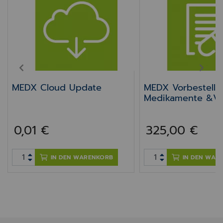
PREV
NEXT
MEDX Cloud Update
MEDX Vorbestellu
Medikamente &Vi
0,01 €
325,00 €
IN DEN WARENKORB
IN DEN WAR