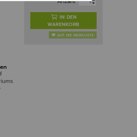
Anzahl:
IN DEN
WARENKORB
AUF DIE MERKLISTE
gen
f
riums
e