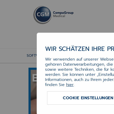
WIR SCHÄTZEN IHRE P
SOFTWARE
SOFTWARE CGM PCPO
PCP
Wir verwenden auf unserer Webseit
gehören Datenverarbeitungen, die f
PC
sowie weitere Techniken, die für 
werden. Sie können unter „Einstel
(EM
Informationen, auch zu Ihrem jeder
finden Sie
hier
.
Art.-N
COOKIE EINSTELLUNGEN
Verfü
: