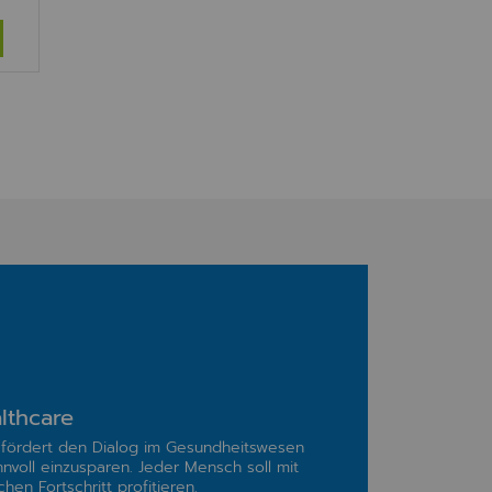
lthcare
fördert den Dialog im Gesundheitswesen
nnvoll einzusparen. Jeder Mensch soll mit
hen Fortschritt profitieren.