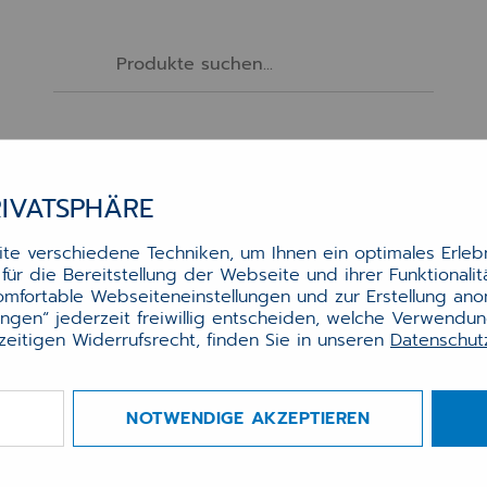
Software
Services
Hardware
Zubehör
RIVATSPHÄRE
O EPIDEMIOLOG. MELDESYSTEM (EMS) ANB.
e verschiedene Techniken, um Ihnen ein optimales Erlebn
ür die Bereitstellung der Webseite und ihrer Funktionali
PO Epidemiolog. Meldesystem
komfortable Webseiteneinstellungen und zur Erstellung an
lungen“ jederzeit freiwillig entscheiden, welche Verwendu
S) Anb.
zeitigen Widerrufsrecht, finden Sie in unseren
Datenschu
r.:
0090007219
NOTWENDIGE AKZEPTIEREN
gbarkeit
verfügbar