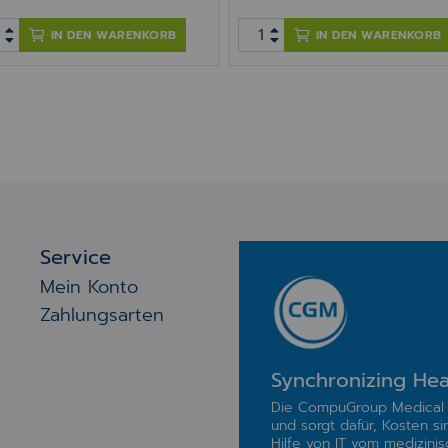
IN DEN WARENKORB
IN DEN WARENKORB
Service
Mein Konto
Zahlungsarten
Synchronizing Hea
Die CompuGroup Medical 
und sorgt dafür, Kosten si
Hilfe von IT vom medizinisc