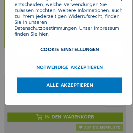
entscheiden, welche Verwendungen Sie
zulassen möchten. Weitere Informationen, auch
zu Ihrem jederzeitigen Widerrufsrecht, finden
Sie in unseren
Datenschutzbestimmungen
. Unser Impressum
finden Sie
hier
.
COOKIE EINSTELLUNGEN
PCPO DMP-Modul
NOTWENDIGE AKZEPTIEREN
543,75 €
ALLE AKZEPTIEREN
zzgl. 20% MwSt.
Anzahl:
IN DEN WARENKORB
AUF DIE MERKLISTE