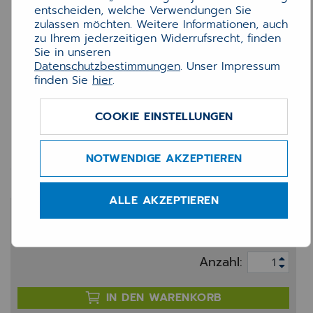
entscheiden, welche Verwendungen Sie
zulassen möchten. Weitere Informationen, auch
zu Ihrem jederzeitigen Widerrufsrecht, finden
Sie in unseren
Datenschutzbestimmungen
. Unser Impressum
finden Sie
hier
.
COOKIE EINSTELLUNGEN
Etiketten für Dymo
38x190mm /99018
NOTWENDIGE AKZEPTIEREN
ALLE AKZEPTIEREN
29,70 €
zzgl. 20% MwSt.
Anzahl:
IN DEN WARENKORB