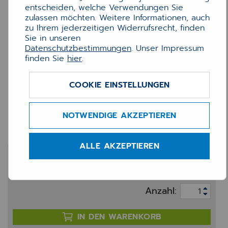
entscheiden, welche Verwendungen Sie
zulassen möchten. Weitere Informationen, auch
zu Ihrem jederzeitigen Widerrufsrecht, finden
Sie in unseren
Datenschutzbestimmungen
. Unser Impressum
finden Sie
hier
.
COOKIE EINSTELLUNGEN
Etiketten für Dymo 89x28
mm /99010
NOTWENDIGE AKZEPTIEREN
ALLE AKZEPTIEREN
25,00 €
zzgl. 20% MwSt.
Anzahl:
IN DEN WARENKORB