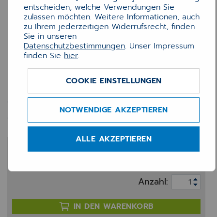
entscheiden, welche Verwendungen Sie
zulassen möchten. Weitere Informationen, auch
zu Ihrem jederzeitigen Widerrufsrecht, finden
Sie in unseren
Datenschutzbestimmungen
. Unser Impressum
finden Sie
hier
.
COOKIE EINSTELLUNGEN
Switch HPE 1930-24G
24x10/1000TX managed
NOTWENDIGE AKZEPTIEREN
ALLE AKZEPTIEREN
385,00 €
zzgl. 20% MwSt.
Anzahl:
IN DEN WARENKORB