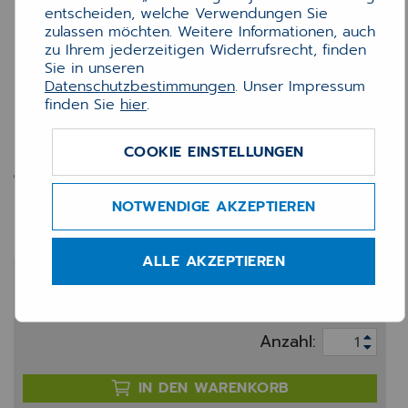
entscheiden, welche Verwendungen Sie
zulassen möchten. Weitere Informationen, auch
zu Ihrem jederzeitigen Widerrufsrecht, finden
Sie in unseren
Datenschutzbestimmungen
. Unser Impressum
finden Sie
hier
.
COOKIE EINSTELLUNGEN
Transfereinheit Brother
BU320CL (50k)
NOTWENDIGE AKZEPTIEREN
ALLE AKZEPTIEREN
99,90 €
zzgl. 20% MwSt.
Anzahl:
IN DEN WARENKORB