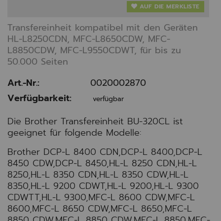
AUF DIE MERKLISTE
Transfereinheit kompatibel mit den Geräten
HL-L8250CDN, MFC-L8650CDW, MFC-
L8850CDW, MFC-L9550CDWT, für bis zu
50.000 Seiten
Art.-Nr.:
0020002870
Verfügbarkeit:
verfügbar
Die Brother Transfereinheit BU-320CL ist
geeignet für folgende Modelle:
Brother DCP-L 8400 CDN,DCP-L 8400,DCP-L
8450 CDW,DCP-L 8450,HL-L 8250 CDN,HL-L
8250,HL-L 8350 CDN,HL-L 8350 CDW,HL-L
8350,HL-L 9200 CDWT,HL-L 9200,HL-L 9300
CDWTT,HL-L 9300,MFC-L 8600 CDW,MFC-L
8600,MFC-L 8650 CDW,MFC-L 8650,MFC-L
8850 CDW,MFC-L 8850 CDW,MFC-L 8850,MFC-