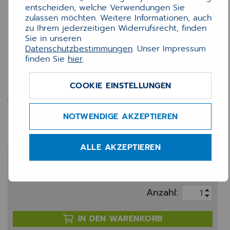
entscheiden, welche Verwendungen Sie
zulassen möchten. Weitere Informationen, auch
zu Ihrem jederzeitigen Widerrufsrecht, finden
Sie in unseren
Datenschutzbestimmungen
. Unser Impressum
finden Sie
hier
.
COOKIE EINSTELLUNGEN
Tinte Canon CLI571
C/M/Y/BK
NOTWENDIGE AKZEPTIEREN
ALLE AKZEPTIEREN
50,60 €
zzgl. 20% MwSt.
Anzahl:
IN DEN WARENKORB