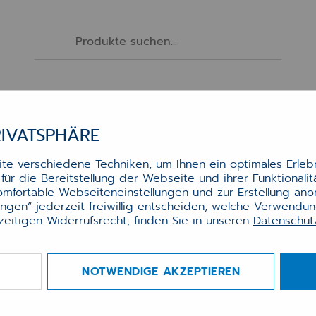
Software
Services
Hardware
Zubehör
RIVATSPHÄRE
ATRONE
TINTE BROTHER LC-22EM MAGENTA
e verschiedene Techniken, um Ihnen ein optimales Erlebn
ür die Bereitstellung der Webseite und ihrer Funktionali
nte Brother LC-22EM magenta
komfortable Webseiteneinstellungen und zur Erstellung an
lungen“ jederzeit freiwillig entscheiden, welche Verwendu
zeitigen Widerrufsrecht, finden Sie in unseren
Datenschu
r.:
0020002854
gbarkeit
verfügbar
NOTWENDIGE AKZEPTIEREN