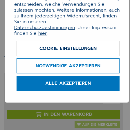
entscheiden, welche Verwendungen Sie
zulassen möchten. Weitere Informationen, auch
zu Ihrem jederzeitigen Widerrufsrecht, finden
Sie in unseren
Datenschutzbestimmungen
. Unser Impressum
finden Sie
hier
.
COOKIE EINSTELLUNGEN
Toner HP CF217A (1k6)
NOTWENDIGE AKZEPTIEREN
76,70 €
ALLE AKZEPTIEREN
zzgl. 20% MwSt.
Anzahl:
IN DEN WARENKORB
AUF DIE MERKLISTE