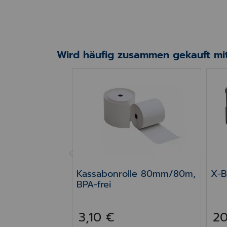
Wird häufig zusammen gekauft mit
Kassabonrolle 80mm/80m, BPA-fre
X-B
PREV
Kassabonrolle 80mm/80m,
X-B
BPA-frei
3,10 €
20