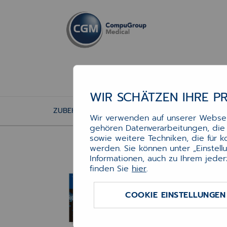
WIR SCHÄTZEN IHRE P
ZUBEHÖR
DRUCKERZUBEHÖR
TONER
Wir verwenden auf unserer Webseit
gehören Datenverarbeitungen, die f
Ton
sowie weitere Techniken, die für 
werden. Sie können unter „Einstel
Informationen, auch zu Ihrem jeder
finden Sie
hier
.
Toner
HL-L
COOKIE EINSTELLUNGEN
Art.-N
Verfü