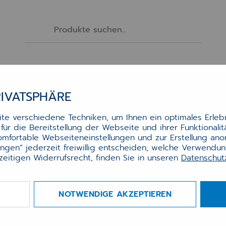
Software
Services
Hardware
Zubehör
RIVATSPHÄRE
TONER BROTHER TN2510XL (3K)
e verschiedene Techniken, um Ihnen ein optimales Erlebn
ür die Bereitstellung der Webseite und ihrer Funktionali
er Brother TN2510XL (3k)
komfortable Webseiteneinstellungen und zur Erstellung an
lungen“ jederzeit freiwillig entscheiden, welche Verwendu
zeitigen Widerrufsrecht, finden Sie in unseren
Datenschu
 für 3.000 Seiten passend für HL-L2447, MFC-L280
2865DW, MFC-L2980DW
NOTWENDIGE AKZEPTIEREN
r.:
0020004634
gbarkeit
verfügbar