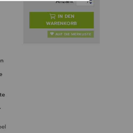
Anzahl:
IN DEN
WARENKORB
AUF DIE MERKLISTE
en
e
te
,
bel