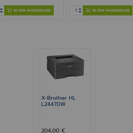
IN DEN WARENKORB
IN DEN WARENKORB
X-Brother HL L2447DW
X-Brother HL
L2447DW
204,00 €