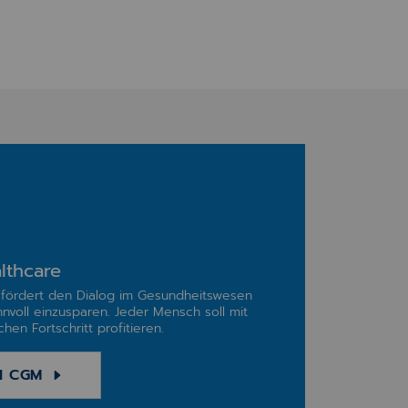
lthcare
fördert den Dialog im Gesundheitswesen
nnvoll einzusparen. Jeder Mensch soll mit
hen Fortschritt profitieren.
I CGM