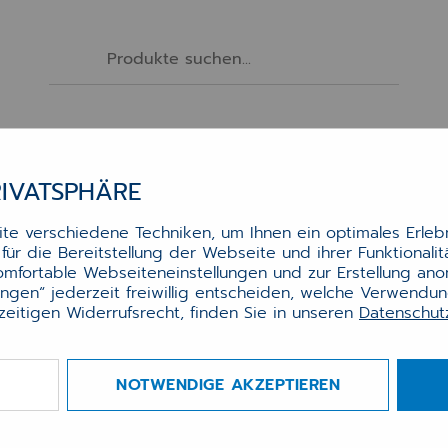
Software
Services
Hardware
Zubehör
RIVATSPHÄRE
TONER BROTHER TN325BK SCHWARZ (4K)
e verschiedene Techniken, um Ihnen ein optimales Erlebn
ür die Bereitstellung der Webseite und ihrer Funktionali
komfortable Webseiteneinstellungen und zur Erstellung an
lungen“ jederzeit freiwillig entscheiden, welche Verwendu
zeitigen Widerrufsrecht, finden Sie in unseren
Datenschu
ner Brother TN325BK schwarz
)
NOTWENDIGE AKZEPTIEREN
 Brother MFC-9465 - ca. 4000 Seiten