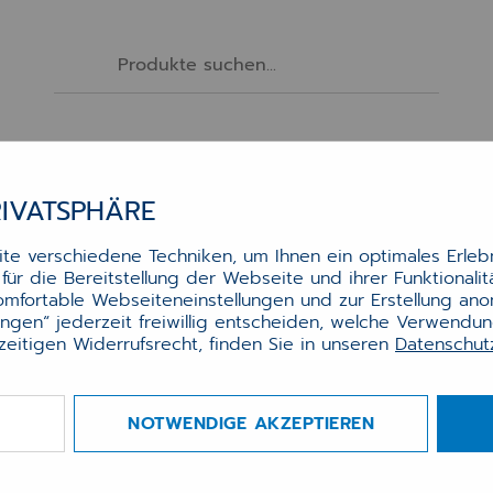
Software
Services
Hardware
Zubehör
RIVATSPHÄRE
TONER BROTHER TN325C CYAN (3K5)
e verschiedene Techniken, um Ihnen ein optimales Erlebn
ür die Bereitstellung der Webseite und ihrer Funktionali
er Brother TN325C cyan (3k5)
komfortable Webseiteneinstellungen und zur Erstellung an
lungen“ jederzeit freiwillig entscheiden, welche Verwendu
zeitigen Widerrufsrecht, finden Sie in unseren
Datenschu
 Brother MFC-9465 - ca. 3500 Seiten
r.:
0020002797
NOTWENDIGE AKZEPTIEREN
gbarkeit
verfügbar