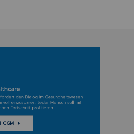
lthcare
fördert den Dialog im Gesundheitswesen
nnvoll einzusparen. Jeder Mensch soll mit
hen Fortschritt profitieren.
I CGM