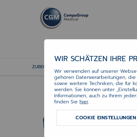
WIR SCHÄTZEN IHRE P
ZUBEHÖR
DRUCKERZUBEHÖR
TONER
Wir verwenden auf unserer Webseit
gehören Datenverarbeitungen, die f
Ton
sowie weitere Techniken, die für 
werden. Sie können unter „Einstel
Informationen, auch zu Ihrem jeder
finden Sie
hier
.
f.zB.
Art.-N
COOKIE EINSTELLUNGEN
Verfü
: