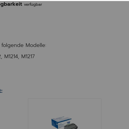
gbarkeit
verfügbar
 folgende Modelle:
2, M1214, M1217
:
Toner Brother TN3480 (8k)