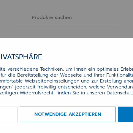
Software
Services
Hardware
Zubehör
RIVATSPHÄRE
TONER HP CE285A (1K6)
e verschiedene Techniken, um Ihnen ein optimales Erlebn
ür die Bereitstellung der Webseite und ihrer Funktionali
komfortable Webseiteneinstellungen und zur Erstellung an
lungen“ jederzeit freiwillig entscheiden, welche Verwendu
zeitigen Widerrufsrecht, finden Sie in unseren
Datenschu
er HP CE285A (1k6)
NOTWENDIGE AKZEPTIEREN
a. 1500 Seiten
r.:
0020002815