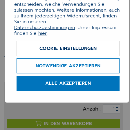
entscheiden, welche Verwendungen Sie
zulassen möchten. Weitere Informationen, auch
zu Ihrem jederzeitigen Widerrufsrecht, finden
Sie in unseren
Datenschutzbestimmungen
. Unser Impressum
finden Sie
hier
.
COOKIE EINSTELLUNGEN
Toner Brother TN-246Y
gelb (2k2)
NOTWENDIGE AKZEPTIEREN
ALLE AKZEPTIEREN
109,00 €
zzgl. 20% MwSt.
Anzahl:
IN DEN WARENKORB