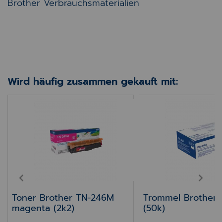
Brother Verbrauchsmaterialien
Wird häufig zusammen gekauft mit:
PA-frei
Toner Brother TN-246M magenta (2k2)
Trommel Brother 
PREV
NEXT
Toner Brother TN-246M
Trommel Brother
magenta (2k2)
(50k)