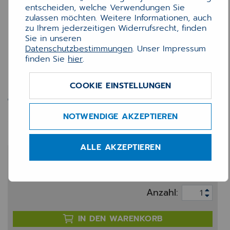
entscheiden, welche Verwendungen Sie
zulassen möchten. Weitere Informationen, auch
zu Ihrem jederzeitigen Widerrufsrecht, finden
Sie in unseren
Datenschutzbestimmungen
. Unser Impressum
finden Sie
hier
.
COOKIE EINSTELLUNGEN
Trommel Brother DR321CL
(25k)
NOTWENDIGE AKZEPTIEREN
ALLE AKZEPTIEREN
171,40 €
zzgl. 20% MwSt.
Anzahl:
IN DEN WARENKORB