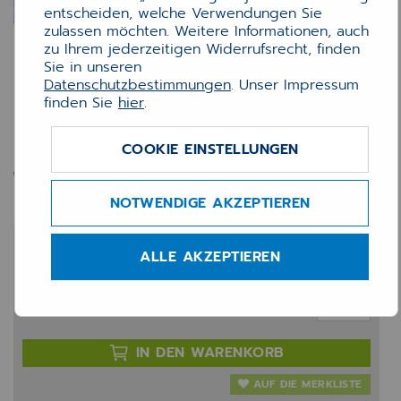
entscheiden, welche Verwendungen Sie
zulassen möchten. Weitere Informationen, auch
zu Ihrem jederzeitigen Widerrufsrecht, finden
Sie in unseren
Datenschutzbestimmungen
. Unser Impressum
finden Sie
hier
.
COOKIE EINSTELLUNGEN
Trommel HP 19A (12k)
NOTWENDIGE AKZEPTIEREN
86,80 €
ALLE AKZEPTIEREN
zzgl. 20% MwSt.
Anzahl:
IN DEN WARENKORB
AUF DIE MERKLISTE