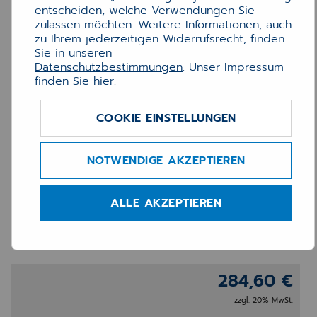
entscheiden, welche Verwendungen Sie
zulassen möchten. Weitere Informationen, auch
zu Ihrem jederzeitigen Widerrufsrecht, finden
Sie in unseren
Datenschutzbestimmungen
. Unser Impressum
finden Sie
hier
.
COOKIE EINSTELLUNGEN
NOTWENDIGE AKZEPTIEREN
signotec Sigma 4 LCD mit
ALLE AKZEPTIEREN
Beleuchtung
284,60 €
zzgl. 20% MwSt.