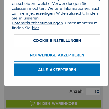
entscheiden, welche Verwendungen Sie
zulassen möchten. Weitere Informationen, auch
zu Ihrem jederzeitigen Widerrufsrecht, finden
Sie in unseren
Datenschutzbestimmungen
. Unser Impressum
finden Sie
hier
.
COOKIE EINSTELLUNGEN
INNO CGM PRAXISARCHIV
Update (FW)
NOTWENDIGE AKZEPTIEREN
ALLE AKZEPTIEREN
195,00 €
zzgl. 20% MwSt.
Anzahl:
IN DEN WARENKORB