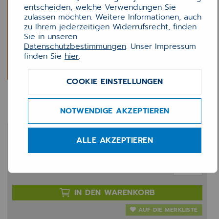
entscheiden, welche Verwendungen Sie
zulassen möchten. Weitere Informationen, auch
zu Ihrem jederzeitigen Widerrufsrecht, finden
Sie in unseren
Datenschutzbestimmungen
. Unser Impressum
finden Sie
hier
.
COOKIE EINSTELLUNGEN
INNO e-Privatrezept
NOTWENDIGE AKZEPTIEREN
375,00 €
ALLE AKZEPTIEREN
zzgl. 20% MwSt.
Anzahl:
IN DEN WARENKORB
AUF DIE MERKLISTE