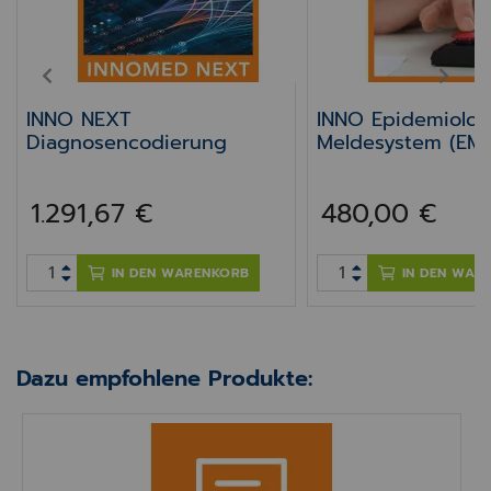
PREV
NEXT
INNO NEXT
INNO Epidemiolog
Diagnosencodierung
Meldesystem (EMS
1.291,67 €
480,00 €
IN DEN WARENKORB
IN DEN WAR
Dazu empfohlene Produkte:
INNO Vorbestellung Medikamente +Vidieren