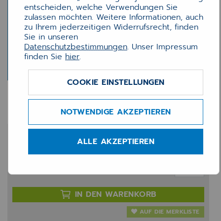
entscheiden, welche Verwendungen Sie
zulassen möchten. Weitere Informationen, auch
zu Ihrem jederzeitigen Widerrufsrecht, finden
Sie in unseren
Datenschutzbestimmungen
. Unser Impressum
finden Sie
hier
.
COOKIE EINSTELLUNGEN
PCPO Diagnosencodierung
NOTWENDIGE AKZEPTIEREN
1.291,67 €
ALLE AKZEPTIEREN
zzgl. 20% MwSt.
Anzahl:
IN DEN WARENKORB
AUF DIE MERKLISTE