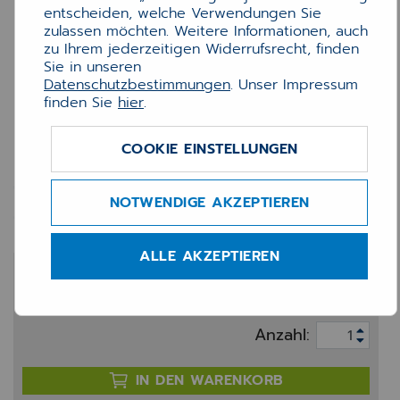
entscheiden, welche Verwendungen Sie
zulassen möchten. Weitere Informationen, auch
zu Ihrem jederzeitigen Widerrufsrecht, finden
Sie in unseren
Datenschutzbestimmungen
. Unser Impressum
finden Sie
hier
.
COOKIE EINSTELLUNGEN
3M Blickschutzfilter 58,4cm
23Zoll 16:9
NOTWENDIGE AKZEPTIEREN
ALLE AKZEPTIEREN
122,00 €
zzgl. 20% MwSt.
Anzahl:
IN DEN WARENKORB