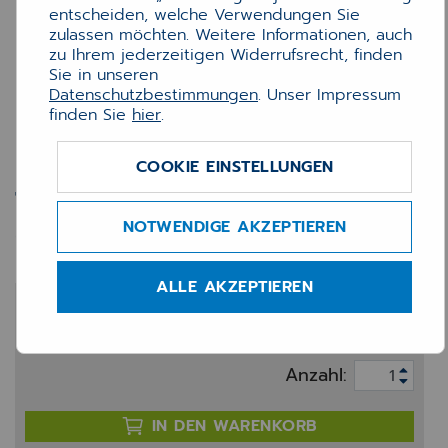
entscheiden, welche Verwendungen Sie
zulassen möchten. Weitere Informationen, auch
zu Ihrem jederzeitigen Widerrufsrecht, finden
Sie in unseren
Datenschutzbestimmungen
. Unser Impressum
finden Sie
hier
.
COOKIE EINSTELLUNGEN
Trommel Brother DR2100
(12k)
NOTWENDIGE AKZEPTIEREN
ALLE AKZEPTIEREN
88,60 €
zzgl. 20% MwSt.
Anzahl:
IN DEN WARENKORB