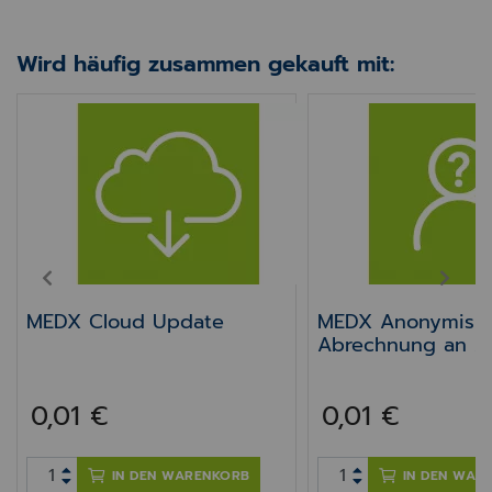
Wird häufig zusammen gekauft mit:
MEDX Cloud Update
MEDX Anonymisier
PREV
NEXT
MEDX Cloud Update
MEDX Anonymisie
Abrechnung an Ä
Abrechnung)
0,01 €
0,01 €
IN DEN WARENKORB
IN DEN WAR