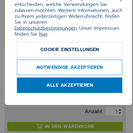
entscheiden, welche Verwendungen Sie
zulassen möchten. Weitere Informationen, auch
zu Ihrem jederzeitigen Widerrufsrecht, finden
Sie in unseren
Datenschutzbestimmungen
. Unser Impressum
finden Sie
hier
.
COOKIE EINSTELLUNGEN
MEDX e-Zuweisung
(Ausbaustufe 1)
NOTWENDIGE AKZEPTIEREN
ALLE AKZEPTIEREN
350,00 €
zzgl. 20% MwSt.
Anzahl:
IN DEN WARENKORB